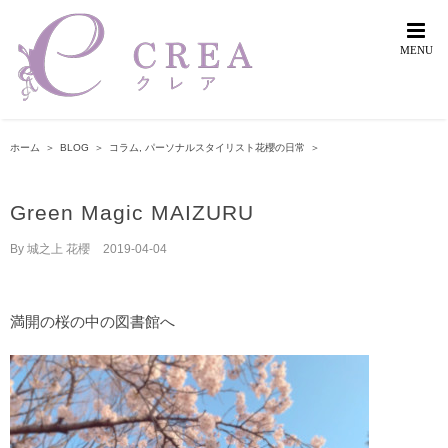
Skip
to
content
ホーム
＞
BLOG
＞
コラム
,
パーソナルスタイリスト花櫻の日常
＞
Green Magic MAIZURU
By
城之上 花櫻
|
2019-04-04
満開の桜の中の図書館へ