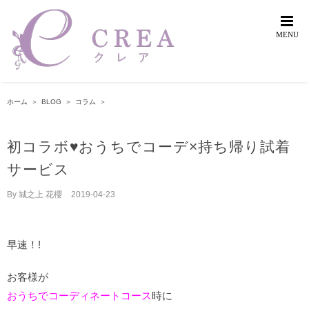
Skip
to
content
ホーム
＞
BLOG
＞
コラム
＞
初コラボ♥️おうちでコーデ×持ち帰り試着
サービス
By
城之上 花櫻
|
2019-04-23
早速！!
お客様が
おうちでコーディネートコース
時に