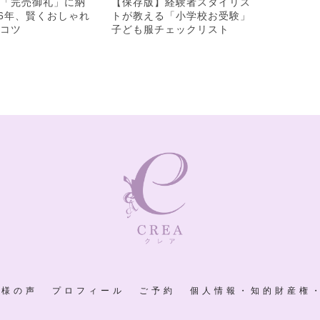
「完売御礼」に納
【保存版】経験者スタイリス
初売りの熱
26年、賢くおしゃれ
トが教える「小学校お受験」
めに。賢く
コツ
子ども服チェックリスト
備」のコツ
客様の声
プロフィール
ご予約
個人情報・知的財産権