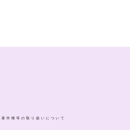
気にのまれないた
【2026年始動】天神の熱気
楽しむ「事前準
と、新年に掲げる「結」の一
文字。
・著作権等の取り扱いについて