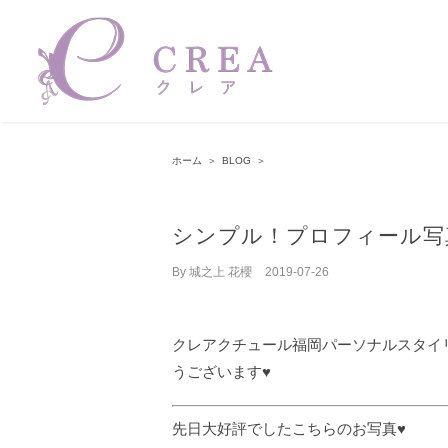
Skip
to
content
ホーム
＞
BLOG
＞
シンプル！プロフィール写
By
城之上 花櫻
|
2019-07-26
クレアクチュール福岡パーソナルスタイ
うございます♥︎
先日大好評でしたこちらのお写真♥︎