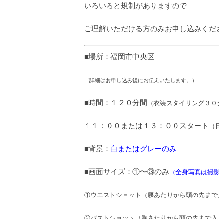
いろいろと規制がありますので
ご理解いただける方のみお申し込みくだ
■場所：福岡市中央区
（詳細はお申し込み後にお伝えいたします。）
■時間：１２０分間
（衣装スタイリング３
０
１１：００または１３：００スタート
（
■背景：
白またはグレーのみ
■画面サイズ：①〜③のみ
（全身写真は撮
①ウエストショット（腰あたりから頭の先まで
②バストショット（胸あたりから頭の先まで入