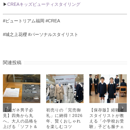
▶︎
CREAキッズビューティスタイリング
#ビュートリアム福岡 #CREA
#城之上花櫻 #パーソナルスタイリスト
関連投稿
【メガネ男子必
初売りの「完売御
【保存版】経験者
見】四角から丸
礼」に納得！2026
スタイリストが教
へ。大人の品格を
年、賢くおしゃれ
える「小学校お受
上げる「ソフト＆
を楽しむコツ
験」子ども服チェ