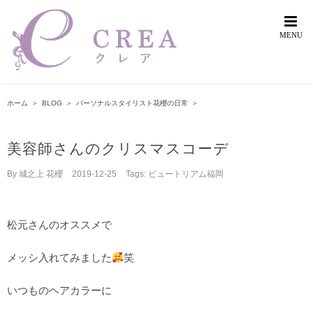
Skip
to
content
ホーム
＞
BLOG
＞
パーソナルスタイリスト花櫻の日常
＞
美容師さんのクリスマスコーデ
By
城之上 花櫻
|
2019-12-25
|
Tags:
ビュートリアム福岡
松元さんのオススメで
メッシ入れてみました
笑
いつものヘアカラーに