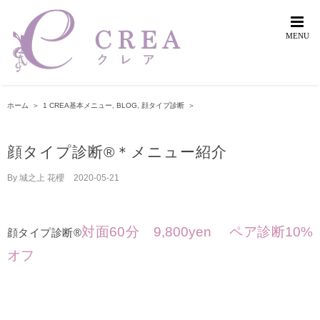
Skip
to
content
ホーム
＞
1 CREA基本メニュー
,
BLOG
,
顔タイプ診断
＞
顔タイプ診断®️＊メニュー紹介
By
城之上 花櫻
|
2020-05-21
対面60分 9,800yen ペア診断10%
顔タイプ診断®️
オフ