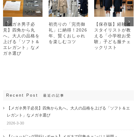
【メガネ男子必
初売りの「完売御
【保存版】経験者
見】四角から丸
礼」に納得！2026
スタイリストが教
へ。大人の品格を
年、賢くおしゃれ
える「小学校お受
上げる「ソフト＆
を楽しむコツ
験」子ども服チェ
エレガント」なメ
ックリスト
ガネ選び
Recent Post
最近の記事
【メガネ男子必見】四角から丸へ。大人の品格を上げる「ソフト＆エ
レガント」なメガネ選び
2026-3-30
【ショッピング同行レポート】メガネで印象チェンジ！福岡・