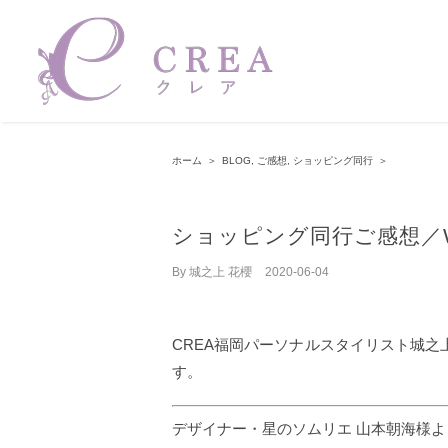
Skip
to
content
ホーム
＞
BLOG
,
ご感想
,
ショッピング同行
＞
ショッピング同行ご感想／W
By
城之上 花櫻
|
2020-06-04
CREA福岡パーソナルスタイリスト城
す。
デザイナー・星のソムリエ 山本朝海様