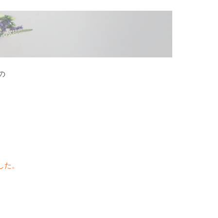
の
した。