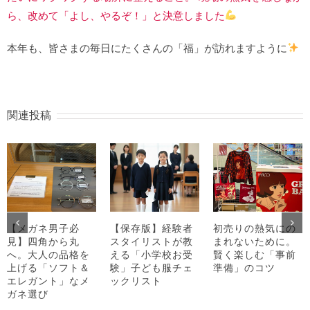
ら、改めて「よし、やるぞ！」と決意しました
本年も、皆さまの毎日にたくさんの「福」が訪れますように
関連投稿
【メガネ男子必
【保存版】経験者
初売りの熱気にの
見】四角から丸
スタイリストが教
まれないために。
へ。大人の品格を
える「小学校お受
賢く楽しむ「事前
上げる「ソフト＆
験」子ども服チェ
準備」のコツ
エレガント」なメ
ックリスト
ガネ選び