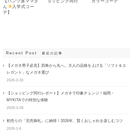
【パンツ派ママさ
ョッピング同行
カラーコーデ
ん
入学式コー
デ】
Recent Post
最近の記事
【メガネ男子必見】四角から丸へ。大人の品格を上げる「ソフト＆エ
レガント」なメガネ選び
2026-3-30
【ショッピング同行レポート】メガネで印象チェンジ！福岡・
MYKITAでの特別な体験
2026-3-28
初売りの「完売御礼」に納得！2026年、賢くおしゃれを楽しむコツ
2026-1-6