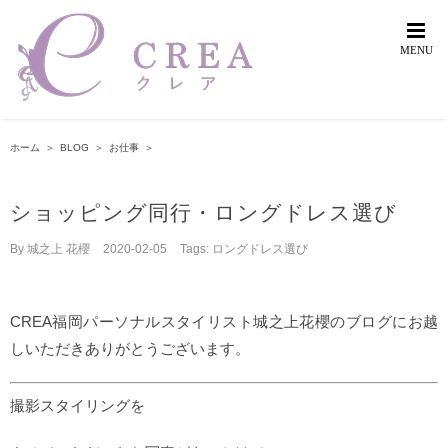
Skip
to
content
ホーム
＞
BLOG
＞
お仕事
＞
ショッピング同行・ロングドレス選び
By
城之上 花櫻
|
2020-02-05
|
Tags:
ロングドレス選び
CREA福岡パーソナルスタイリスト城之上花櫻のブログにお越
しいただきありがとうございます。
撮影スタイリングを