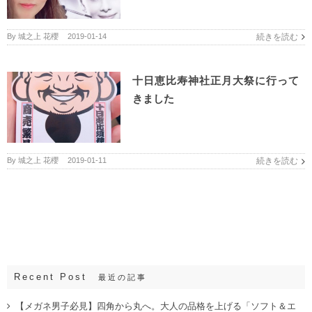
By
城之上 花櫻
|
2019-01-14
続きを読む
十日恵比寿神社正月大祭に行って
きました
By
城之上 花櫻
|
2019-01-11
続きを読む
Recent Post
最近の記事
【メガネ男子必見】四角から丸へ。大人の品格を上げる「ソフト＆エ