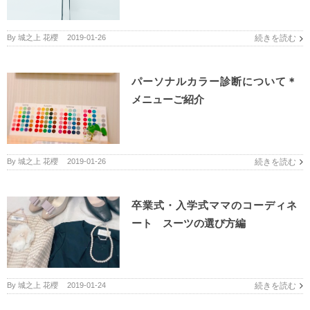
By
城之上 花櫻
|
2019-01-26
続きを読む
パーソナルカラー診断について＊
メニューご紹介
By
城之上 花櫻
|
2019-01-26
続きを読む
卒業式・入学式ママのコーディネ
ート スーツの選び方編
By
城之上 花櫻
|
2019-01-24
続きを読む