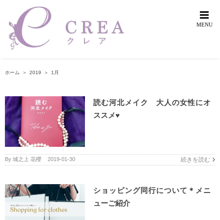
Skip
to
content
ホーム
＞
2019
＞
1月
読む河北メイク 大人の女性にオ
ススメ♥︎
By
城之上 花櫻
|
2019-01-30
続きを読む
ショッピング同行について＊メニ
ューご紹介