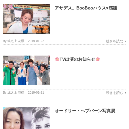
アサデス。BooBooハウス♥︎感謝
By
城之上 花櫻
|
2019-01-22
続きを読む
TV出演のお知らせ
By
城之上 花櫻
|
2019-01-21
続きを読む
オードリー・ヘプバーン写真展