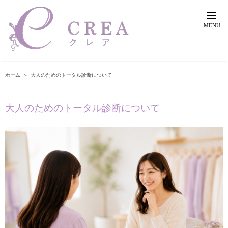
Skip
to
content
ホーム
＞
大人のためのトータル診断について
大人のためのトータル診断について