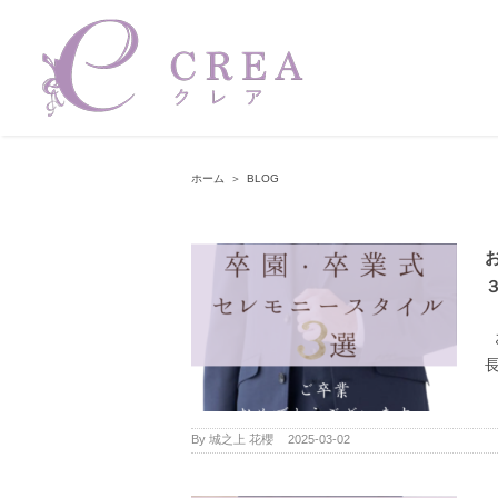
Skip
to
content
ホーム
＞
BLOG
長
By
城之上 花櫻
|
2025-03-02