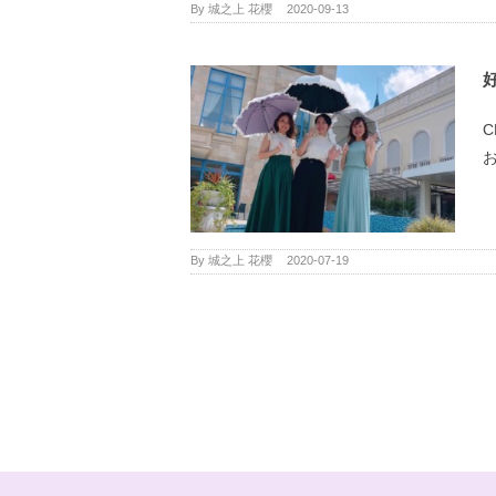
By
城之上 花櫻
|
2020-09-13
お
By
城之上 花櫻
|
2020-07-19