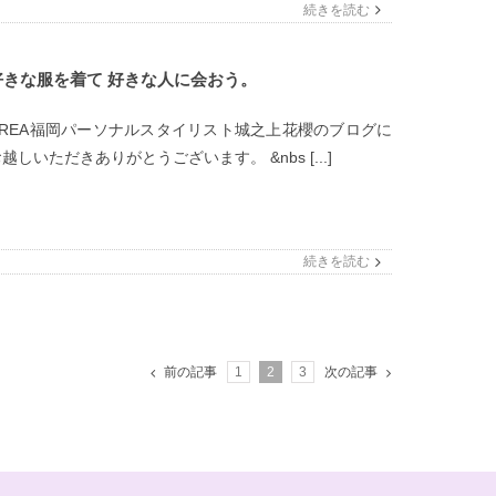
続きを読む
好きな服を着て 好きな人に会おう。
CREA福岡パーソナルスタイリスト城之上花櫻のブログに
越しいただきありがとうございます。 &nbs [...]
続きを読む
前の記事
1
2
3
次の記事