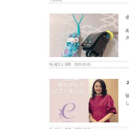
By
城之上 花櫻
|
2021-01-01