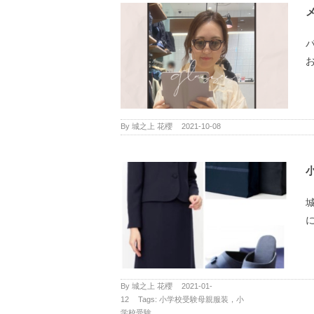
お
By
城之上 花櫻
|
2021-10-08
に
By
城之上 花櫻
|
2021-01-
12
|
Tags:
小学校受験母親服装，小
学校受験