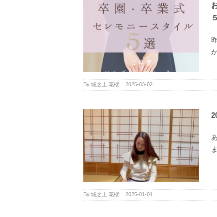
か
By
城之上 花櫻
|
2025-03-02
2
ま
By
城之上 花櫻
|
2025-01-01