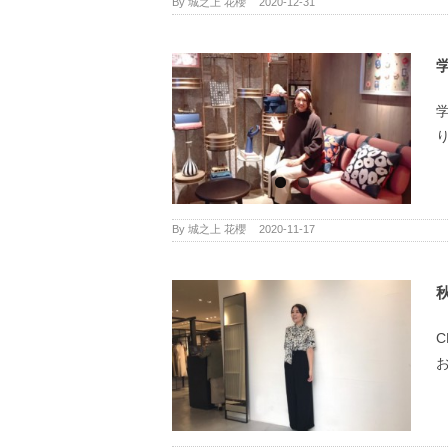
By
城之上 花櫻
|
2020-12-31
By
城之上 花櫻
|
2020-11-17
お