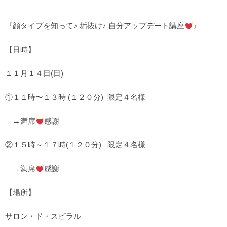
『顔タイプを知って♪ 垢抜け♪ 自分アップデート講座
』
【日時】
１１月１４日(日)
①１１時〜１３時 (１２０分)
限定４名様
→満席
感謝
②１５時～１７時(１２０分)
限定４名様
→満席
感謝
【場所】
サロン・ド・スピラル