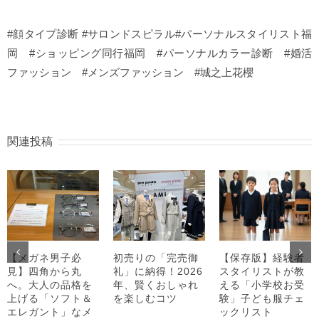
#顔タイプ診断 #サロンドスピラル#パーソナルスタイリスト福
岡 #ショッピング同行福岡 #パーソナルカラー診断 #婚活
ファッション #メンズファッション #城之上花櫻
関連投稿
【メガネ男子必
初売りの「完売御
【保存版】経験者
見】四角から丸
礼」に納得！2026
スタイリストが教
へ。大人の品格を
年、賢くおしゃれ
える「小学校お受
上げる「ソフト＆
を楽しむコツ
験」子ども服チェ
エレガント」なメ
ックリスト