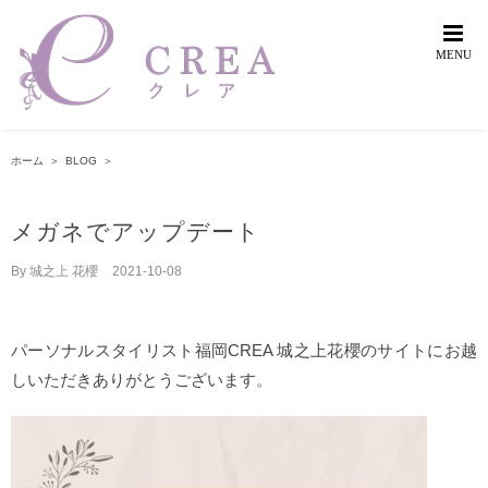
Skip
to
content
ホーム
＞
BLOG
＞
メガネでアップデート
By
城之上 花櫻
|
2021-10-08
パーソナルスタイリスト福岡CREA 城之上花櫻のサイトにお越
しいただきありがとうございます。