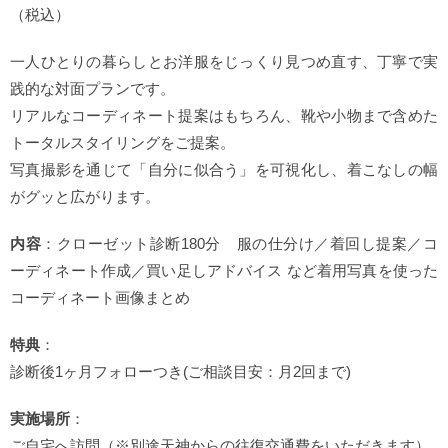
（税込）
一人ひとりの暮らしとお洋服をじっくり見つめ直す、丁寧で実
践的な対面プランです。
リアルなコーディネート提案はもちろん、靴や小物まで含めた
トータルスタイリングをご提案。
写真撮影を通じて「自分に似合う」を可視化し、着こなしの幅
がグッと広がります。
内容
：クローゼット診断180分 服の仕分け／着回し提案／コ
ーディネート作成／買い足しアドバイス など着用写真を使った
コーディネート画像まとめ
特典
：
診断後1ヶ月フォローつき(ご相談目安：月2回まで)
実施場所
：
ご自宅へ訪問（※別途天神からの往復交通費をいただきます）