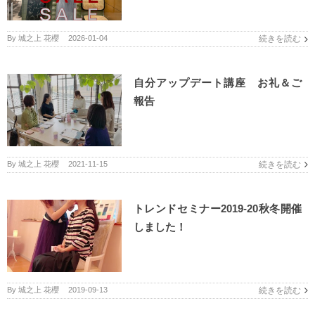
By
城之上 花櫻
|
2026-01-04
続きを読む
自分アップデート講座 お礼＆ご
報告
By
城之上 花櫻
|
2021-11-15
続きを読む
トレンドセミナー2019-20秋冬開催
しました！
By
城之上 花櫻
|
2019-09-13
続きを読む