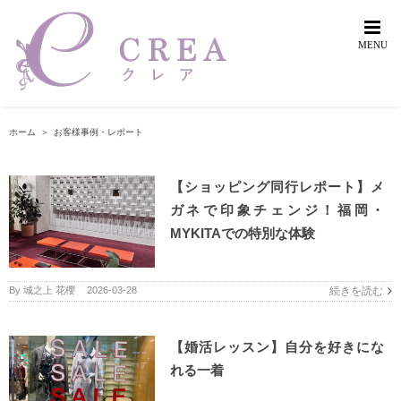
Skip
to
content
ホーム
＞
お客様事例・レポート
【ショッピング同行レポート】メ
ガネで印象チェンジ！福岡・
MYKITAでの特別な体験
By
城之上 花櫻
|
2026-03-28
続きを読む
【婚活レッスン】自分を好きにな
れる一着