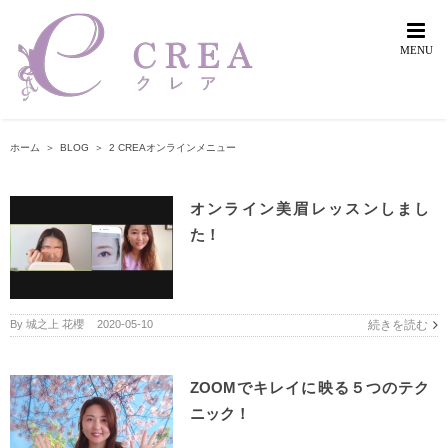
Skip
to
content
ホーム
＞
BLOG
＞
2 CREAオンラインメニュー
オンライン美眉レッスンしまし
た！
By
城之上 花櫻
|
2020-05-10
続きを読む
ZOOMでキレイに映る５つのテク
ニック！