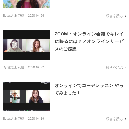
By
城之上 花櫻
|
2020-04-26
続きを読む
ZOOM・オンライン会議でキレイ
に映るには？／オンラインサービ
スのご感想
By
城之上 花櫻
|
2020-04-22
続きを読む
オンラインでコーデレッスン やっ
てみました！
By
城之上 花櫻
|
2020-04-19
続きを読む