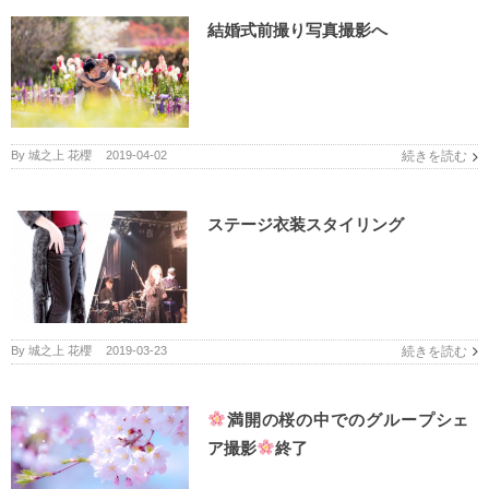
結婚式前撮り写真撮影へ
By
城之上 花櫻
|
2019-04-02
続きを読む
ステージ衣装スタイリング
By
城之上 花櫻
|
2019-03-23
続きを読む
満開の桜の中でのグループシェ
ア撮影
終了