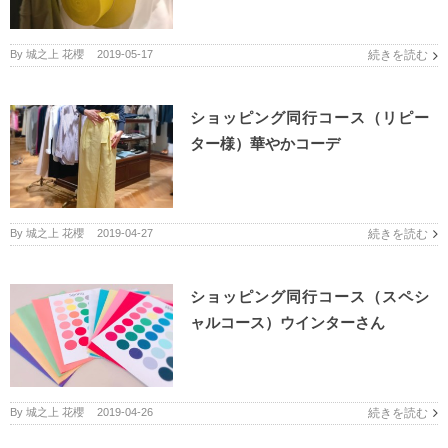
By
城之上 花櫻
|
2019-05-17
続きを読む
ショッピング同行コース（リピー
ター様）華やかコーデ
By
城之上 花櫻
|
2019-04-27
続きを読む
ショッピング同行コース（スペシ
ャルコース）ウインターさん
By
城之上 花櫻
|
2019-04-26
続きを読む