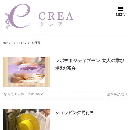
Skip
to
content
ホーム
＞
BLOG
＞
お仕事
レポ❤︎ポジティブモン 大人の学び
場&お茶会
By
城之上 花櫻
|
2019-05-20
続きを読む
ショッピング同行❤︎