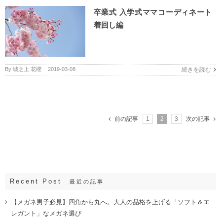
卒業式 入学式ママコーディネート
着回し編
By
城之上 花櫻
|
2019-03-08
続きを読む
前の記事
1
2
3
次の記事
Recent Post
最近の記事
【メガネ男子必見】四角から丸へ。大人の品格を上げる「ソフト＆エ
レガント」なメガネ選び