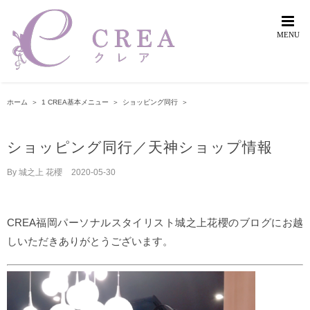
Skip
to
content
ホーム
＞
1 CREA基本メニュー
＞
ショッピング同行
＞
ショッピング同行／天神ショップ情報
By
城之上 花櫻
|
2020-05-30
CREA福岡パーソナルスタイリスト城之上花櫻のブログにお越
しいただきありがとうございます。