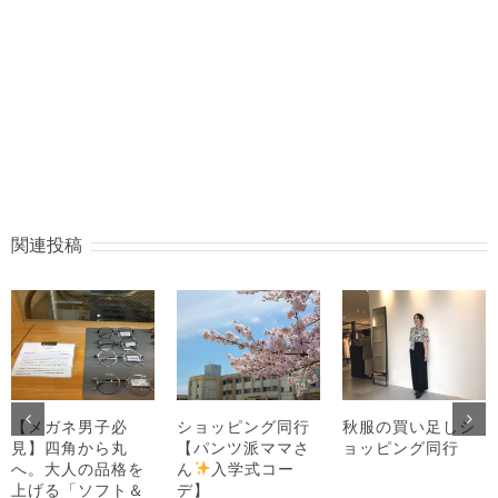
関連投稿
【メガネ男子必
ショッピング同行
秋服の買い足しシ
見】四角から丸
【パンツ派ママさ
ョッピング同行
へ。大人の品格を
ん
入学式コー
上げる「ソフト＆
デ】