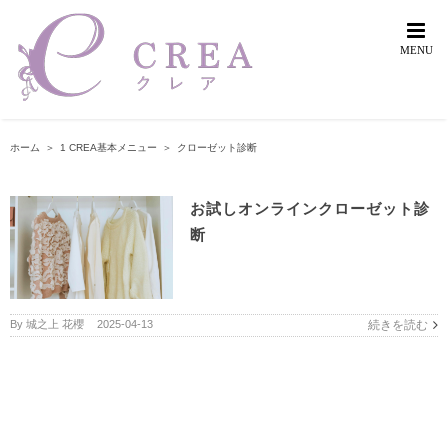
Skip
to
content
ホーム
＞
1 CREA基本メニュー
＞
クローゼット診断
お試しオンラインクローゼット診
断
By
城之上 花櫻
|
2025-04-13
続きを読む