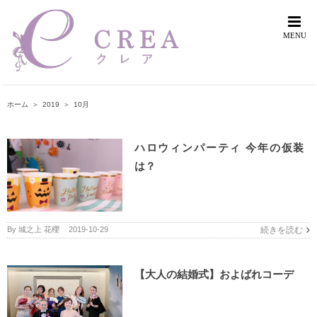
Skip
to
content
ホーム
＞
2019
＞
10月
ハロウィンパーティ 今年の仮装
は？
By
城之上 花櫻
|
2019-10-29
続きを読む
【大人の結婚式】およばれコーデ