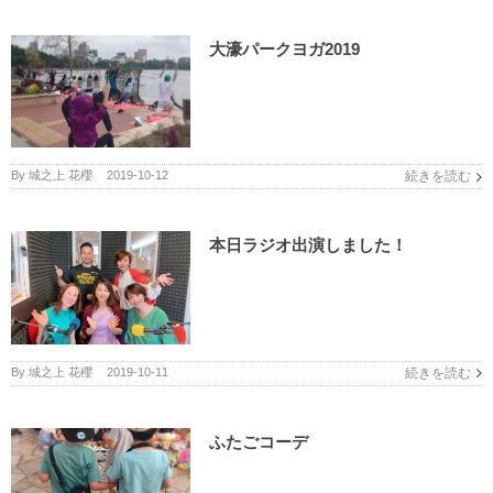
大濠パークヨガ2019
By
城之上 花櫻
|
2019-10-12
続きを読む
本日ラジオ出演しました！
By
城之上 花櫻
|
2019-10-11
続きを読む
ふたごコーデ