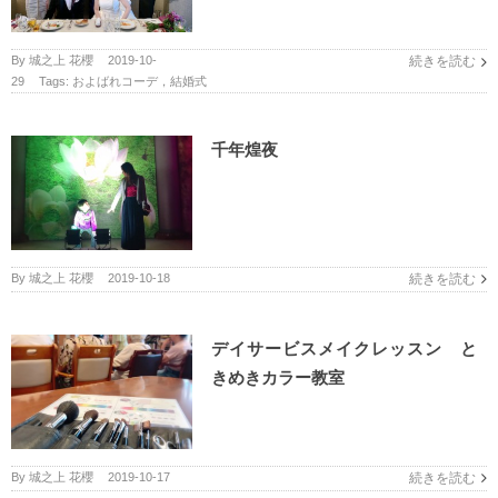
By
城之上 花櫻
|
2019-10-
続きを読む
29
|
Tags:
およばれコーデ，結婚式
千年煌夜
By
城之上 花櫻
|
2019-10-18
続きを読む
デイサービスメイクレッスン と
きめきカラー教室
By
城之上 花櫻
|
2019-10-17
続きを読む