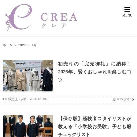
Skip
to
content
ホーム
＞
2026
＞
1月
初売りの「完売御礼」に納得！
2026年、賢くおしゃれを楽しむコ
ツ
By
城之上 花櫻
|
2026-01-06
続きを読む
【保存版】経験者スタイリストが
教える「小学校お受験」子ども服
チェックリスト