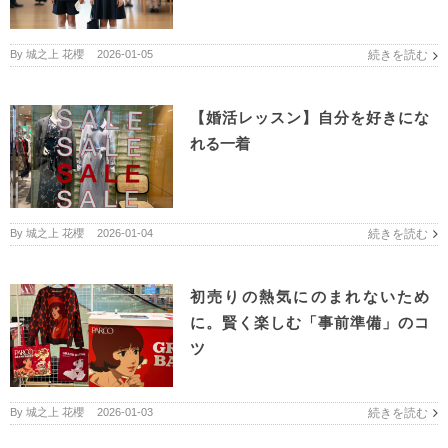
By
城之上 花櫻
|
2026-01-05
続きを読む
【婚活レッスン】自分を好きにな
れる一着
By
城之上 花櫻
|
2026-01-04
続きを読む
初売りの熱気にのまれないため
に。賢く楽しむ「事前準備」のコ
ツ
By
城之上 花櫻
|
2026-01-03
続きを読む